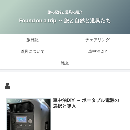
旅の記録と道具の紹介
Found on a trip ～ 旅と自然と道具たち
旅日記
チェアリング
道具について
車中泊DIY
雑文
車中泊DIY ～ ポータブル電源の
車中泊DIY
選択と導入