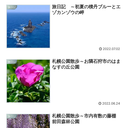
旅日記 ～初夏の積丹ブルーとエ
旅日記
ゾカンゾウの岬
2022.07.02
札幌公園散歩～お隣石狩市のはま
旅日記
なすの丘公園
2022.06.24
札幌公園散歩～市内有数の藤棚
旅日記
前田森林公園