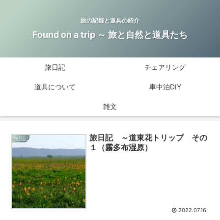
旅の記録と道具の紹介
Found on a trip ～ 旅と自然と道具たち
旅日記
チェアリング
道具について
車中泊DIY
雑文
旅日記 ～道東花トリップ その
旅日記
１（霧多布湿原）
2022.07.16