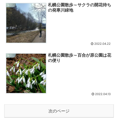
札幌公園散歩～サクラの開花待ち
旅日記
の発寒川緑地
2022.04.22
札幌公園散歩～百合が原公園は花
旅日記
の便り
2022.04.13
次のページ