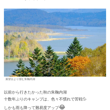
展望台より望む朱鞠内湖
以前から行きたかった秋の朱鞠内湖
十数年ぶりのキャンプは、色々不慣れで苦戦💦
😂
しかも雨も降って難易度アップ