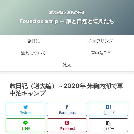
旅の記録と道具の紹介
Found on a trip ～ 旅と自然と道具たち
旅日記
チェアリング
道具について
車中泊DIY
雑文
旅日記（過去編）～2020年 朱鞠内湖で車
中泊キャンプ
Twitter
Facebook
はてブ
LINE
Pinterest
コピー