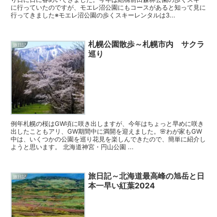
に行っていたのですが、モエレ沼公園にもコースがあると知って見に
行ってきました※モエレ沼公園の歩くスキーレンタルは3...
札幌公園散歩～札幌市内 サクラ
旅日記
巡り
例年札幌の桜はGW頃に咲き出しますが、今年はちょっと早めに咲き
出したこともアリ、GW期間中に満開を迎えました。🌸わが家もGW
中は、いくつかの公園を巡り花見を楽しんできたので、簡単に紹介し
ようと思います。 北海道神宮・円山公園 ...
旅日記～北海道最高峰の旭岳と日
旅日記
本一早い紅葉2024