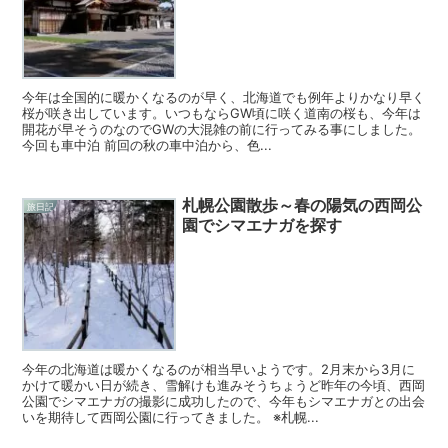
今年は全国的に暖かくなるのが早く、北海道でも例年よりかなり早く
桜が咲き出しています。いつもならGW頃に咲く道南の桜も、今年は
開花が早そうのなのでGWの大混雑の前に行ってみる事にしました。
今回も車中泊 前回の秋の車中泊から、色...
札幌公園散歩～春の陽気の西岡公
旅日記
園でシマエナガを探す
今年の北海道は暖かくなるのが相当早いようです。2月末から3月に
かけて暖かい日が続き、雪解けも進みそうちょうど昨年の今頃、西岡
公園でシマエナガの撮影に成功したので、今年もシマエナガとの出会
いを期待して西岡公園に行ってきました。 ※札幌...