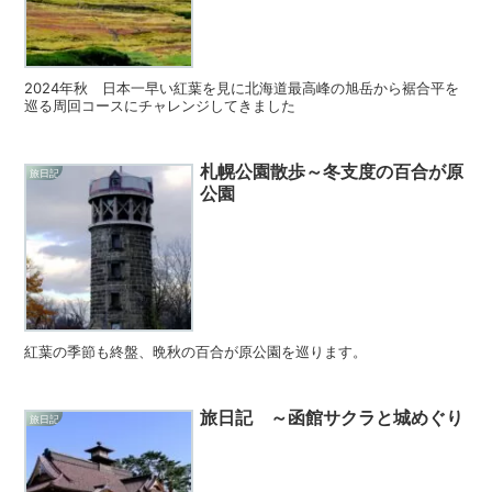
2024年秋 日本一早い紅葉を見に北海道最高峰の旭岳から裾合平を
巡る周回コースにチャレンジしてきました
札幌公園散歩～冬支度の百合が原
旅日記
公園
紅葉の季節も終盤、晩秋の百合が原公園を巡ります。
旅日記 ～函館サクラと城めぐり
旅日記