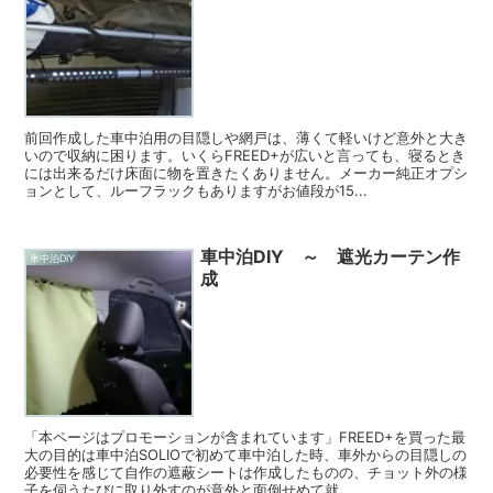
前回作成した車中泊用の目隠しや網戸は、薄くて軽いけど意外と大き
いので収納に困ります。いくらFREED+が広いと言っても、寝るとき
には出来るだけ床面に物を置きたくありません。メーカー純正オプシ
ョンとして、ルーフラックもありますがお値段が15...
車中泊DIY ～ 遮光カーテン作
車中泊DIY
成
「本ページはプロモーションが含まれています」FREED+を買った最
大の目的は車中泊SOLIOで初めて車中泊した時、車外からの目隠しの
必要性を感じて自作の遮蔽シートは作成したものの、チョット外の様
子を伺うたびに取り外すのが意外と面倒せめて就...