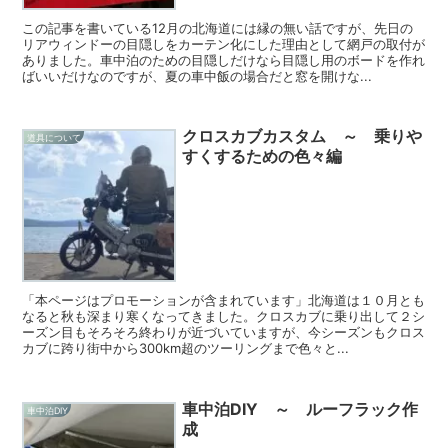
この記事を書いている12月の北海道には縁の無い話ですが、先日の
リアウィンドーの目隠しをカーテン化にした理由として網戸の取付が
ありました。車中泊のための目隠しだけなら目隠し用のボードを作れ
ばいいだけなのですが、夏の車中飯の場合だと窓を開けな...
クロスカブカスタム ～ 乗りや
道具について
すくするための色々編
「本ページはプロモーションが含まれています」北海道は１０月とも
なると秋も深まり寒くなってきました。クロスカブに乗り出して２シ
ーズン目もそろそろ終わりが近づいていますが、今シーズンもクロス
カブに跨り街中から300km超のツーリングまで色々と...
車中泊DIY ～ ルーフラック作
車中泊DIY
成