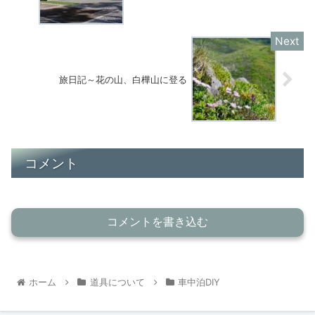
旅日記～花の山、白樺山に登る
コメント
コメントを書き込む
ホーム
道具について
車中泊DIY