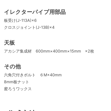
イレクターパイプ用部品
板受け(J-113A)×6
クロスジョイント(J-13B)×4
天板
アカシア集成材 600mm×400mm×15mm ×2枚
その他
六角穴付きボルト ６M×40mm
8mm板ナット
蜜ろうワックス