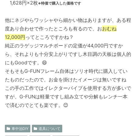
1,628円×2枚
※特価で購入した価格です
他にネジやらワッシャやら細かい物はありますが、ある程
度あり合わせで作ったところも有るので、お
おむね
12,000円
ってところですかね？
純正のラゲッジマルチボードの定価が44,000円ですか
ら、それよりも十分安上がりですし木目調の天板は個人的
にもGoodです。😄
そもそもG-FUNフレーム自体はソリオ時代に購入してい
たものだったので、お金を掛けたイメージは無いですね
この手の工作ではイレクターパイプを使用する方が多いで
すが、G-FUNは軽量ですし組み立てや分解もレンチ一本
で済むのでとても楽です。😊
車中泊DIY
道具について