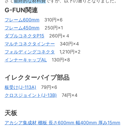
さて
最終的な材料費
ですが、以下の通りとなりました。
G-FUN関連
フレーム600mm
310円×6
フレーム450mm
250円×1
ダブルコネクタP15
260円×４
マルチコネクタインナー
340円×4
フォルディングコネクタ
1,210円×2
インナーキャップAL
130円×8
イレクターパイプ部品
板受け(J-113A)
79円×6
クロスジョイント(J-13B)
74円×4
天板
アカシア集成材 棚板 長さ600mm 幅400mm 厚み15mm