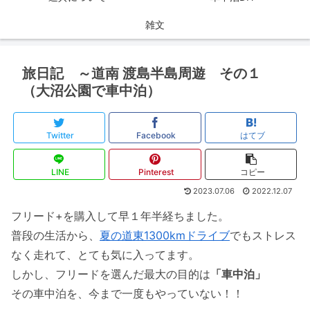
雑文
旅日記 ～道南 渡島半島周遊 その１
（大沼公園で車中泊）
Twitter
Facebook
はてブ
LINE
Pinterest
コピー
2023.07.06
2022.12.07
フリード+を購入して早１年半経ちました。
普段の生活から、
夏の道東1300kmドライブ
でもストレス
なく走れて、とても気に入ってます。
しかし、フリードを選んだ最大の目的は
「車中泊」
その車中泊を、今まで一度もやっていない！！