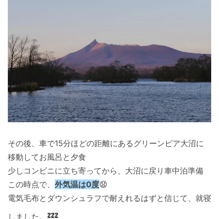
その後、車で15分ほどの距離にあるグリーンピア大沼に
移動してお風呂と夕食
少しコンビニに立ち寄ってから、大沼に戻り車中泊準備
この時点で、
外気温は0度
😧
電気毛布とダウンシュラフで耐えれるはずと信じて、就寝
💤
しました。