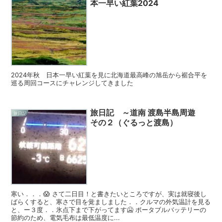
本一早い紅葉2024
2024年秋 日本一早い紅葉を見に北海道最高峰の旭岳から裾合平を
巡る周回コースにチャレンジしてきました
旅日記 ～道南 渡島半島周遊
旅日記
その２（ぐるっと渡島）
寒い．．．😱 さて二日目！と書きたいところですが、実は就寝後し
ばらくすると、寒さで目を覚ましました．．クルマの外気温計を見る
と、ー３度．．氷点下まで下がってます🥶 ポータブルバッテリーの
節約のため、電気毛布は最低温度に...