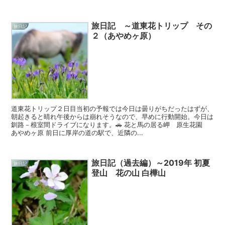
旅日記 ～道東花トリップ その
旅日記
２（あやめヶ原）
道東花トリップ２日目当初の予報では今日は曇りがちだったはずが、
朝起きると晴れ午後からは崩れそうなので、早めに行動開始。今日は
釧路－根室間ドライブになります。🚗 花と馬の居る岬 原生花園
あやめヶ原 前日に厚岸の道の駅で、近隣の...
旅日記（過去編）～2019年 初夏
旅日記
登山 花の山 白樺山